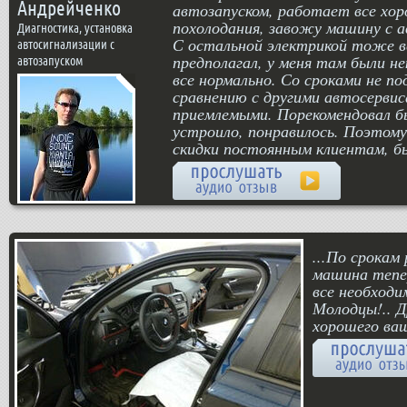
Андрейченко
автозапуском, работает все хор
похолодания, завожу машину с а
Диагностика, установка
С остальной электрикой тоже вс
автосигнализации с
предполагал, у меня там были н
автозапуском
все нормально. Со сроками не по
сравнению с другими автосервис
приемлемыми. Порекомендовал бы
устроило, понравилось. Поэтому
скидки постоянным клиентам, б
...По срокам
машина тепер
все необходи
Молодцы!.. Д
хорошего ва