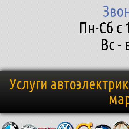
Зво
Пн-Сб с 
Вс -
Услуги автоэлектри
мар